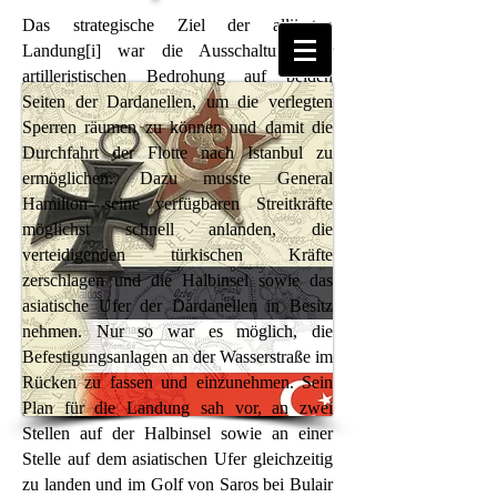
Das strategische Ziel der alliierten
Landung[i] war die Ausschaltung der
artilleristischen Bedrohung auf beiden
Seiten der Dardanellen, um die verlegten
Sperren räumen zu können und damit die
Durchfahrt der Flotte nach Istanbul zu
ermöglichen. Dazu musste General
Hamilton seine verfügbaren Streitkräfte
möglichst schnell anlanden, die
verteidigenden türkischen Kräfte
zerschlagen und die Halbinsel sowie das
asiatische Ufer der Dardanellen in Besitz
nehmen. Nur so war es möglich, die
Befestigungsanlagen an der Wasserstraße im
Rücken zu fassen und einzunehmen. Sein
Plan für die Landung sah vor, an zwei
Stellen auf der Halbinsel sowie an einer
Stelle auf dem asiatischen Ufer gleichzeitig
zu landen und im Golf von Saros bei Bulair