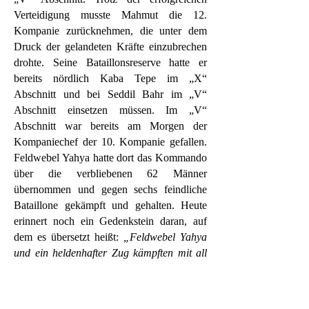
Verteidigung musste Mahmut die 12.
Kompanie zurücknehmen, die unter dem
Druck der gelandeten Kräfte einzubrechen
drohte. Seine Bataillonsreserve hatte er
bereits nördlich Kaba Tepe im „X“
Abschnitt und bei Seddil Bahr im „V“
Abschnitt einsetzen müssen. Im „V“
Abschnitt war bereits am Morgen der
Kompaniechef der 10. Kompanie gefallen.
Feldwebel Yahya hatte dort das Kommando
über die verbliebenen 62 Männer
übernommen und gegen sechs feindliche
Bataillone gekämpft und gehalten. Heute
erinnert noch ein Gedenkstein daran, auf
dem es übersetzt heißt:
„Feldwebel Yahya
und ein heldenhafter Zug kämpften mit all
ihren Herzen gegen drei Regimenter. Der
Feind dachte diese wunderbaren Männer
wären eine Division. Sie dienten Gott und