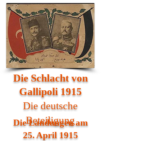
Die Schlacht von
Gallipoli 1915
Die deutsche
Beteiligung
Die Landungen am
25. April 1915