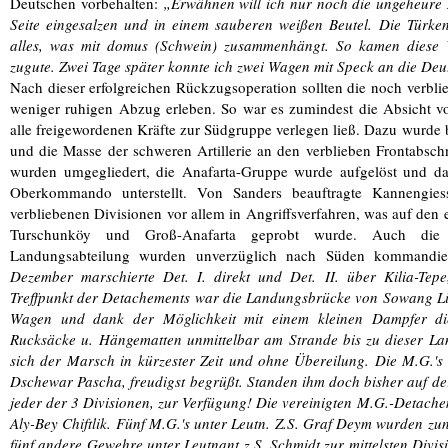
Deutschen vorbehalten:
„Erwähnen will ich nur noch die ungeheure 
Seite eingesalzen und in einem sauberen weißen Beutel. Die Türk
alles, was mit domus (Schwein) zusammenhängt. So kamen diese 
zugute. Zwei Tage später konnte ich zwei Wagen mit Speck an die De
Nach dieser erfolgreichen Rückzugsoperation sollten die noch verbli
weniger ruhigen Abzug erleben. So war es zumindest die Absicht v
alle freigewordenen Kräfte zur Südgruppe verlegen ließ. Dazu wurde 
und die Masse der schweren Artillerie an den verblieben Frontabschn
wurden umgegliedert, die Anafarta-Gruppe wurde aufgelöst und 
Oberkommando unterstellt. Von Sanders beauftragte Kannengie
verbliebenen Divisionen vor allem in Angriffsverfahren, was auf den 
Turschunköy und Groß-Anafarta geprobt wurde. Auch die 
Landungsabteilung wurden unverzüglich nach Süden kommandier
Dezember marschierte Det. I. direkt und Det. II. über Kilia-Tep
Treffpunkt der Detachements war die Landungsbrücke von Sowang L
Wagen und dank der Möglichkeit mit einem kleinen Dampfer di
Rucksäcke u. Hängematten unmittelbar am Strande bis zu dieser La
sich der Marsch in kürzester Zeit und ohne Übereilung. Die M.G.
Dschewar Pascha, freudigst begrüßt. Standen ihm doch bisher auf der
jeder der 3 Divisionen, zur Verfügung! Die vereinigten M.G.-Detach
Aly-Bey Chiftlik. Fünf M.G.'s unter Leutn. Z.S. Graf Deym wurden zunä
fünf andere Gewehre unter Leutnant z.S. Schmidt zur mittelsten Divis