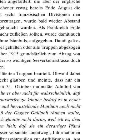
n angefordert, die aber der englische
itchener erwog bereits Ende August die
 sechs französischen Divisionen den
 vorzutragen, wurde bald wieder Abstand
gebraucht wurden. Als Frankreich Ende
mehr zufließen sollten, wurde damit auch
ahme Istanbuls, aufgegeben. Damit galt es
sel gehalten oder alle Truppen abgezogen
mber 1915 grundsätzlich zum Abzug von
 der so wichtigen Seeverkehrsstrasse doch
en.
liierten Truppen beurteilt. Obwohl dabei
echt glauben und meinte, dass nur ein
ts am 31. Oktober mutmaßte Admiral von
lte es aber nicht für wahrscheinlich, daß
auswerfen zu können bedarf es in erster
e und herzustellende Munition noch nicht
ß der Gegner Gallipoli räumen wollte,
ch glaubte nicht daran, weil ich es, dem
n hielt, daß sie ein derartiges Pfand
sser versuchte unentwegt, Informationen
zierspatrouillen zur Aufklärung an. Am