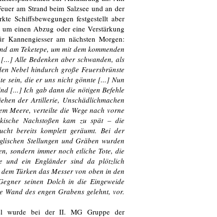
euer am Strand beim Salzsee und an der
e Schiffsbewegungen festgestellt aber
h um einen Abzug oder eine Verstärkung
für Kannengiesser am nächsten Morgen:
tand am Teketepe, um mit dem kommenden
 [...] Alle Bedenken aber schwanden, als
den Nebel hindurch große Feuersbrünste
 sein, die er uns nicht gönnte [...] Nun
ind [...] Ich gab dann die nötigen Befehle
iehen der Artillerie, Unschädlichmachen
em Meere, verteilte die Wege nach vorne
rkische Nachstoßen kam zu spät – die
ucht bereits komplett geräumt. Bei der
glischen Stellungen und Gräben wurden
, sondern immer noch etliche Tote, die
 und ein Engländer sind da plötzlich
r dem Türken das Messer von oben in den
Gegner seinen Dolch in die Eingeweide
ie Wand des engen Grabens gelehnt, vor.
sel wurde bei der II. MG Gruppe der