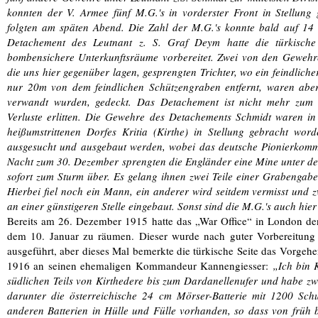
konnten der V. Armee fünf M.G.'s in vorderster Front in Stellung
folgten am späten Abend. Die Zahl der M.G.'s konnte bald auf 14
Detachement des Leutnant z. S. Graf Deym hatte die türkische
bombensichere Unterkunftsräume vorbereitet. Zwei von den Gewehre
die uns hier gegenüber lagen, gesprengten Trichter, wo ein feindlich
nur 20m von dem feindlichen Schützengraben entfernt, waren aber
verwandt wurden, gedeckt. Das Detachement ist nicht mehr zu
Verluste erlitten. Die Gewehre des Detachements Schmidt waren in
heißumstrittenen Dorfes Kritia (Kirthe) in Stellung gebracht wo
ausgesucht und ausgebaut werden, wobei das deutsche Pionierkommand
Nacht zum 30. Dezember sprengten die Engländer eine Mine unter d
sofort zum Sturm über. Es gelang ihnen zwei Teile einer Grabengabe
Hierbei fiel noch ein Mann, ein anderer wird seitdem vermisst und 
an einer günstigeren Stelle eingebaut. Sonst sind die M.G.'s auch hier 
Bereits am 26. Dezember 1915 hatte das „War Office“ in London de
dem 10. Januar zu räumen. Dieser wurde nach guter Vorbereitung 
ausgeführt, aber dieses Mal bemerkte die türkische Seite das Vorgehe
1916 an seinen ehemaligen Kommandeur Kannengiesser:
„Ich bin 
südlichen Teils von Kirthedere bis zum Dardanellenufer und habe zw
darunter die österreichische 24 cm Mörser-Batterie mit 1200 Schu
anderen Batterien in Hülle und Fülle vorhanden, so dass von früh