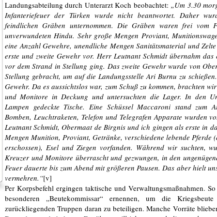
Landungsabteilung durch Unterarzt Koch beobachtet:
„Um 3.30 morg
Infanteriefeuer der Türken wurde nicht beantwortet. Daher wur
feindlichen Gräben unternommen. Die Gräben waren frei vom F
unverwundeten Hindu. Sehr große Mengen Proviant, Munitionswagen
eine Anzahl Gewehre, unendliche Mengen Sanitätsmaterial und Zelte 
erste und zweite Gewehr vor. Herr Leutnant Schmidt übernahm das 
vor dem Strand in Stellung ging. Das zweite Gewehr wurde von Oberm
Stellung gebracht, um auf die Landungsstelle Ari Burnu zu schießen.
Gewehr. Da es aussichtslos war, zum Schuß zu kommen, brachten wi
und Monitore in Deckung und untersuchten die Lager. In den Un
Lampen gedeckte Tische. Eine Schüssel Maccaroni stand zum Auft
Bomben, Leuchtraketen, Telefon und Telegrafen Apparate wurden v
Leutnant Schmidt, Obermaat de Birgnis und ich gingen als erste in d
Mengen Munition, Proviant, Getränke, verschiedene lebende Pferde (
erschossen), Esel und Ziegen vorfanden. Während wir suchten, wu
Kreuzer und Monitore überrascht und gezwungen, in den ungenügen
Feuer dauerte bis zum Abend mit größeren Pausen. Das aber hielt uns 
vermehren.“
[v]
Per Korpsbefehl ergingen taktische und Verwaltungsmaßnahmen. So so
besonderen „Beutekommissar“ ernennen, um die Kriegsbeute
zurückliegenden Truppen daran zu beteiligen. Manche Vorräte bliebe