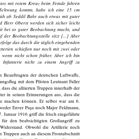
utos mit rotem Kreuz beim Feinde fahren
r Schwung kommt, habe ich eine 15 cm
rüh ab Seddil Bahr auch etwas mit guter
d Herr Oberst werden sich sicher leicht
keit bei so guter Beobachtung macht, und
der Beobachtungsstelle sitzt [...] Aber
rfolge das durch die täglich eingehenden
tterien schießen nur noch mit zwei oder
, wenn nicht schon früher. Aber ich bin
 Infanterie nicht zu einem Angriff zu
n Beauftragten der deutschen Luftwaffe,
ngsflug mit dem Piloten Leutnant Faller
 dass die alliierten Truppen innerhalb der
ter in seinen Erinnerungen aus, dass die
ätte machen können. Er selber war am 6.
r weder Enver Paşa noch Major Feldmann,
Januar 1916 griff die frisch eingeführte
für den beabsichtigten Großangriff zu
n Widerstand. Obwohl die Artillerie noch
en Truppen auch an diesem Frontabschnitt