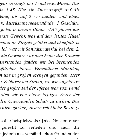
ens sprengte der Feind zwei Minen. Das
de 3.45 Uhr ein Sturmangriff auf die
eind, bis auf 2 verwundete und einen
, Ausrüstungsgegenstände, 1 Geschütz,
fielen in unsere Hände. 4.45 gingen das
erste Gewehr, was auf dem letzten Hügel
aat de Birgnis geführt und ebenfalls in
 Ich war mit Sanitätsmaterial bei dem 2.
r die Gewehre vor dem Feuer der Kreuzer
terständen fanden wir bei brennenden
ischen bereit. Verschüttete Munition,
on uns in großen Mengen gefunden. Herr
as Zeltlager am Strand, wo wir ungeheure
der größte Teil der Pferde war vom Feind
rden wir von einem heftigen Feuer der
den Unterständen Schutz zu suchen. Das
nicht zurück, unsere reichliche Beute zu
llte beispielsweise jede Division einen
 gerecht zu verteilen und auch die
n jedoch aus verständlichen Gründen den