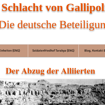
 Schlacht von Gallipol
Die deutsche Beteiligu
inheiten (ENG)
Soldatenfriedhof Tarabya (ENG)
Blog, Kontakt
Der Abzug der Alliierten