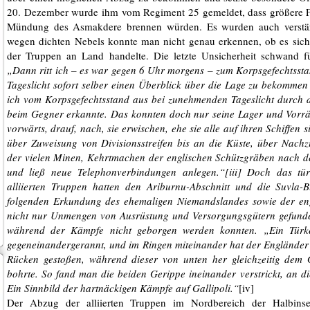
20. Dezember wurde ihm vom Regiment 25 gemeldet, dass größere F
Mündung des Asmakdere brennen würden. Es wurden auch verstärkt
wegen dichten Nebels konnte man nicht genau erkennen, ob es sic
der Truppen an Land handelte. Die letzte Unsicherheit schwand 
„Dann ritt ich – es war gegen 6 Uhr morgens – zum Korpsgefechtss
Tageslicht sofort selber einen Überblick über die Lage zu bekommen
ich vom Korpsgefechtsstand aus bei zunehmenden Tageslicht durch 
beim Gegner erkannte. Das konnten doch nur seine Lager und Vorräte
vorwärts, drauf, nach, sie erwischen, ehe sie alle auf ihren Schiffen s
über Zuweisung von Divisionsstreifen bis an die Küste, über Nachz
der vielen Minen, Kehrtmachen der englischen Schützgräben nach d
und ließ neue Telephonverbindungen anlegen.“[iii] Doch das tü
alliierten Truppen hatten den Ariburnu-Abschnitt und die Suvla-B
folgenden Erkundung des ehemaligen Niemandslandes sowie der en
nicht nur Unmengen von Ausrüstung und Versorgungsgütern gefunden
während der Kämpfe nicht geborgen werden konnten. „Ein Türke
gegeneinandergerannt, und im Ringen miteinander hat der Englände
Rücken gestoßen, während dieser von unten her gleichzeitig dem 
bohrte. So fand man die beiden Gerippe ineinander verstrickt, an d
Ein Sinnbild der hartnäckigen Kämpfe auf Gallipoli.“
[iv]
Der Abzug der alliierten Truppen im Nordbereich der Halbin