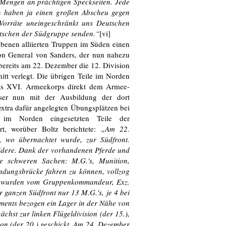
Mengen an prächtigen Speckseiten. Jede
en haben ja einen großen Abscheu gegen
Vorräte uneingeschränkt uns Deutschen
utschen der Südgruppe senden.“
[vi]
ebenen alliierten Truppen im Süden einen
on General von Sanders, der nun nahezu
bereits am 22. Dezember die 12. Division
itt verlegt. Die übrigen Teile im Norden
das XVI. Armeekorps direkt dem Armee-
sser nun mit der Ausbildung der dort
extra dafür angelegten Übungsplätzen bei
im Norden eingesetzten Teile der
t, worüber Boltz berichtete:
„Am 22.
e, wo übernachtet wurde, zur Südfront.
idere. Dank der vorhandenen Pferde und
e schweren Sachen: M.G.'s, Munition,
ndungsbrücke fahren zu können, vollzog
's wurden vom Gruppenkommandeur, Exz.
 ganzen Südfront nur 13 M.G.'s, je 4 bei
ements bezogen ein Lager in der Nähe von
chst zur linken Flügeldivision (der 15.),
ion (der 20.) geschickt. Am 24. Dezember