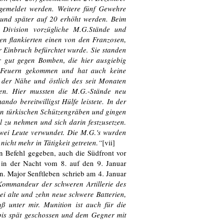
 gemeldet werden. Weitere fünf Gewehre
 und später auf 20 erhöht werden. Beim
 Division vorzügliche M.G.Stände und
n flankierten einen von den Franzosen,
er Einbruch befürchtet wurde. Sie standen
 gut gegen Bomben, die hier ausgiebig
m Feuern gekommen und hat auch keine
 der Nähe und östlich des seit Monaten
rden. Hier mussten die M.G.-Stände neu
o bereitwilligst Hülfe leistete. In der
en türkischen Schützengräben und gingen
l zu nehmen und sich darin festzusetzen.
zwei Leute verwundet. Die M.G.'s wurden
nicht mehr in Tätigkeit getreten.“
[vii]
n Befehl gegeben, auch die Südfront vor
in der Nacht vom 8. auf den 9. Januar
n. Major Senftleben schrieb am 4. Januar
Kommandeur der schweren Artillerie des
ei alte und zehn neue schwere Batterien,
ß unter mir. Munition ist auch für die
 bis spät geschossen und dem Gegner mit