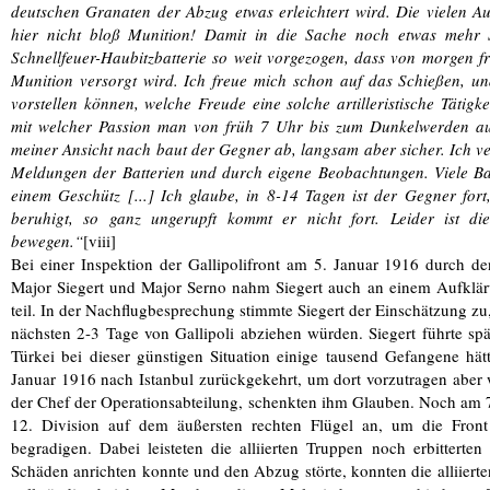
deutschen Granaten der Abzug etwas erleichtert wird. Die vielen A
hier nicht bloß Munition! Damit in die Sache noch etwas meh
Schnellfeuer-Haubitzbatterie so weit vorgezogen, dass von morgen f
Munition versorgt wird. Ich freue mich schon auf das Schießen, un
vorstellen können, welche Freude eine solche artilleristische Tätig
mit welcher Passion man von früh 7 Uhr bis zum Dunkelwerden auf 
meiner Ansicht nach baut der Gegner ab, langsam aber sicher. Ich ve
Meldungen der Batterien und durch eigene Beobachtungen. Viele Ba
einem Geschütz [...] Ich glaube, in 8-14 Tagen ist der Gegner fort
beruhigt, so ganz ungerupft kommt er nicht fort. Leider ist die
bewegen.“
[viii]
Bei einer Inspektion der Gallipolifront am 5. Januar 1916 durch de
Major Siegert und Major Serno nahm Siegert auch an einem Aufkläru
teil. In der Nachflugbesprechung stimmte Siegert der Einschätzung zu,
nächsten 2-3 Tage von Gallipoli abziehen würden. Siegert führte spä
Türkei bei dieser günstigen Situation einige tausend Gefangene h
Januar 1916 nach Istanbul zurückgekehrt, um dort vorzutragen abe
der Chef der Operationsabteilung, schenkten ihm Glauben. Noch am 7. 
12. Division auf dem äußersten rechten Flügel an, um die Front 
begradigen. Dabei leisteten die alliierten Truppen noch erbitterte
Schäden anrichten konnte und den Abzug störte, konnten die alliiert