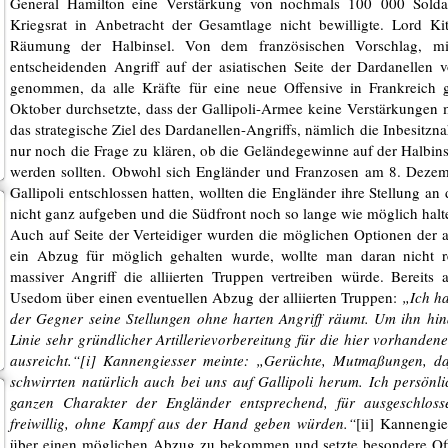
General Hamilton eine Verstärkung von nochmals 100 000 Soldate
Kriegsrat in Anbetracht der Gesamtlage nicht bewilligte. Lord K
Räumung der Halbinsel. Von dem französischen Vorschlag, mit
entscheidenden Angriff auf der asiatischen Seite der Dardanellen
genommen, da alle Kräfte für eine neue Offensive in Frankreich 
Oktober durchsetzte, dass der Gallipoli-Armee keine Verstärkungen 
das strategische Ziel des Dardanellen-Angriffs, nämlich die Inbesitzn
nur noch die Frage zu klären, ob die Geländegewinne auf der Halbin
werden sollten. Obwohl sich Engländer und Franzosen am 8. Deze
Gallipoli entschlossen hatten, wollten die Engländer ihre Stellung an
nicht ganz aufgeben und die Südfront noch so lange wie möglich halt
Auch auf Seite der Verteidiger wurden die möglichen Optionen der al
ein Abzug für möglich gehalten wurde, wollte man daran nicht r
massiver Angriff die alliierten Truppen vertreiben würde. Berei
Usedom über einen eventuellen Abzug der alliierten Truppen:
„Ich ha
der Gegner seine Stellungen ohne harten Angriff räumt. Um ihn hin
Linie sehr gründlicher Artillerievorbereitung für die hier vorhanden
ausreicht.“[i] Kannengiesser meinte: „Gerüchte, Mutmaßungen, da
schwirrten natürlich auch bei uns auf Gallipoli herum. Ich persönli
ganzen Charakter der Engländer entsprechend, für ausgeschlosse
freiwillig, ohne Kampf aus der Hand geben würden.“
[ii] Kannengie
über einen möglichen Abzug zu bekommen und setzte besondere Offi